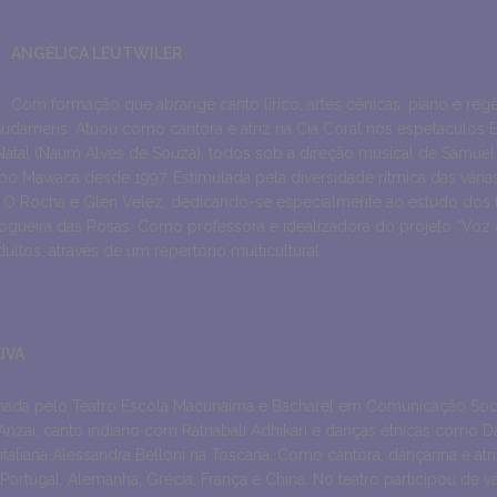
ANGÉLICA LEUTWILER
Com formação que abrange canto lírico, artes cênicas, piano e re
Sudameris. Atuou como cantora e atriz na Cia Coral nos espetáculos E
e Natal (Naum Alves de Souza), todos sob a direção musical de Samuel 
 Mawaca desde 1997. Estimulada pela diversidade rítmica das várias
er O Rocha e Glen Velez, dedicando-se especialmente ao estudo do
gueira das Rosas. Como professora e idealizadora do projeto “Voz &
ltos, através de um repertório multicultural.
IVA
rmada pelo Teatro Escola Macunaíma e Bacharel em Comunicação Soci
nzai, canto indiano com Ratnabali Adhikari e danças étnicas como Da
taliana Alessandra Belloni na Toscana. Como cantora, dançarina e atr
 Portugal, Alemanha, Grécia, França e China. No teatro participou de 