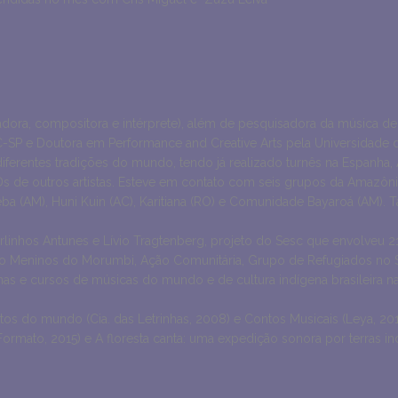
jadora, compositora e intérprete), além de pesquisadora da música d
-SP e Doutora em Performance and Creative Arts pela Universidade d
erentes tradições do mundo, tendo já realizado turnês na Espanha, Al
s de outros artistas. Esteve em contato com seis grupos da Amazô
eba (AM), Huni Kuin (AC), Karitiana (RO) e Comunidade Bayaroá (AM
 Carlinhos Antunes e Lívio Tragtenberg, projeto do Sesc que envolve
omo Meninos do Morumbi, Ação Comunitária, Grupo de Refugiados no 
icinas e cursos de músicas do mundo e de cultura indígena brasileira
ntos do mundo (Cia. das Letrinhas, 2008) e Contos Musicais (Leya, 2
(Formato, 2015) e A floresta canta: uma expedição sonora por terras in