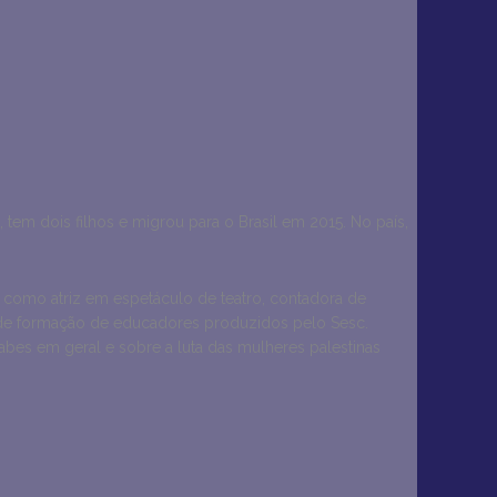
tem dois filhos e migrou para o Brasil em 2015. No país,
s: como atriz em espetáculo de teatro, contadora de
os de formação de educadores produzidos pelo Sesc.
bes em geral e sobre a luta das mulheres palestinas