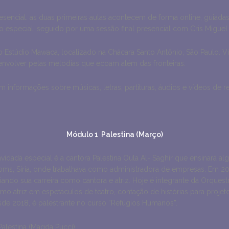
resencial: as duas primeiras aulas acontecem de forma online, guiada
especial, seguido por uma sessão final presencial com Cris Miguel 
o Estúdio Mawaca, localizado na Chácara Santo Antônio, São Paulo. Viv
envolver pelas melodias que ecoam além das fronteiras.
 informações sobre músicas, letras, partituras, áudios e vídeos de re
Módulo 1 Palestina (Março)
special é a cantora Palestina Oula Al- Saghir que ensinará alguns cantos da 
oms, Síria, onde trabalhava como administradora de empresas. Em 20
ciando sua carreira como cantora e atriz. Hoje é integrante da Orque
o atriz em espetáculos de teatro, contação de histórias para projetos
sde 2018, é palestrante no curso “Refúgios Humanos”.
alestina (Magda Pucci)