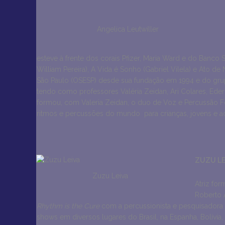
Angelica Leutwiller
esteve à frente dos corais Pfizer, Maria Ward e do Banco 
William Pereira), A Vida é Sonho (Gabriel Vilela) e Ato d
São Paulo (OSESP) desde sua fundação em 1994 e do grupo
tendo como professores Valéria Zeidan, Ari Colares, Ed
formou, com Valeria Zeidan, o duo de Voz e Percussão Fo
ritmos e percussões do mundo para crianças, jovens e adu
ZUZU LE
Zuzu Leiva
Atriz fo
Roberto A
Rhythm is the Cure
com a percussionista e pesquisadora i
shows em diversos lugares do Brasil, na Espanha, Bolívia,