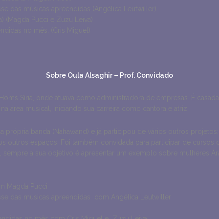
se das músicas apreendidas (Angélica Leutwiller)
a) (Magda Pucci e Zuzu Leiva)
ndidas no mês. (Cris Miguel)
Sobre Oula Alsaghir – Prof. Convidado
Homs Síria, onde atuava como administradora de empresas. É casada, 
 área musical, iniciando sua carreira como cantora e atriz.
ua própria banda (Nahawand) e já participou de vários outros projeto
vários outros espaços. Foi também convidada para participar de curs
 sempre a sua objetivo é apresentar um exemplo sobre mulheres Ára
om Magda Pucci
asse das músicas apreendidas com Angélica Leutwiller
endidas no mês com Cris Miguel e Zuzu Leiva