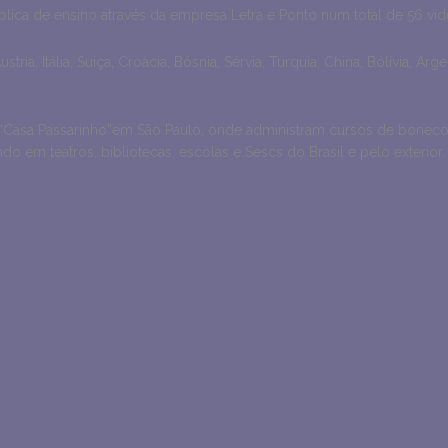
ública de ensino através da empresa Letra e Ponto num total de 56 
ustria, Itália, Suiça, Croácia, Bósnia, Sérvia, Turquia, China, Bolívia, A
 “Casa Passarinho”em São Paulo, onde administram cursos de boneco
o em teatros, bibliotecas, escolas e Sescs do Brasil e pelo exterior.