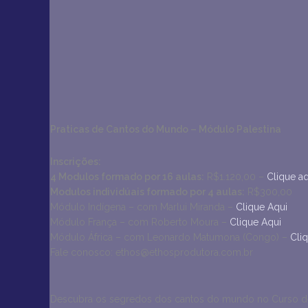
Praticas de Cantos do Mundo – Módulo Palestina
Inscrições:
4 Modulos formado por 16 aulas:
R$1.120,00 –
Clique aq
Modulos individúais formado por 4 aulas:
R$300,00
Módulo Indígena – com Marlui Miranda –
Clique Aqui
Módulo França – com Roberto Moura –
Clique Aqui
Módulo África – com Leonardo Matumona (Congo) –
Cli
Fale conosco: ethos@ethosprodutora.com.br
Descubra os segredos dos cantos do mundo no Curso de