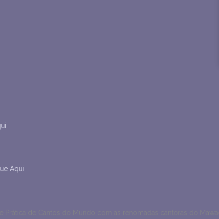
ui
que Aqui
 Prática de Cantos do Mundo com as renomadas cantoras do Mawac