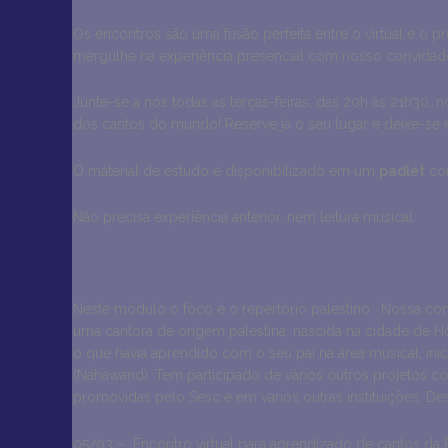
Os encontros são uma fusão perfeita entre o virtual e o p
mergulhe na experiência presencial com nosso convidado 
Junte-se a nós todas as terças-feiras, das 20h às 21h30, n
dos cantos do mundo! Reserve já o seu lugar e deixe-se 
O material de estudo é disponibilizado em um
padlet
com
Não precisa experiência anterior, nem leitura musical.
Neste módulo o foco é o repertório palestino. Nossa convidada e
uma cantora de origem palestina, nascida na cidade de H
o que havia aprendido com o seu pai na área musical, ini
(Nahawand). Tem participado de vários outros projetos com
promovidas pelo Sesc e em vários outras instituições. De
05/03 – Encontro virtual para aprendizado de cantos da P