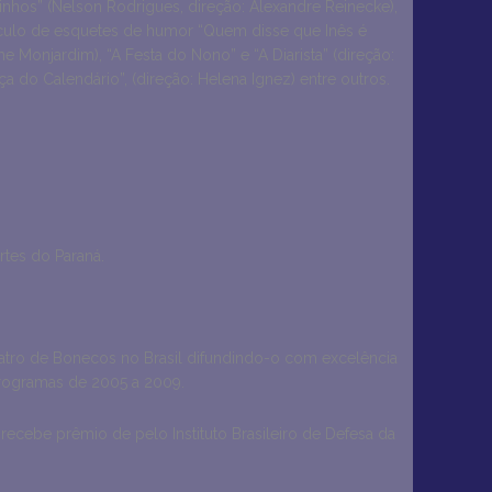
tinhos” (Nelson Rodrigues, direção: Alexandre Reinecke),
áculo de esquetes de humor “Quem disse que Inês é
yme Monjardim), “A Festa do Nono” e “A Diarista” (direção:
a do Calendário”, (direção: Helena Ignez) entre outros.
rtes do Paraná.
tro de Bonecos no Brasil difundindo-o com excelência
programas de 2005 a 2009.
ecebe prêmio de pelo Instituto Brasileiro de Defesa da