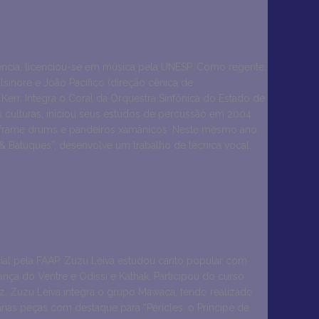
gência, licenciou-se em música pela UNESP. Como regente,
lsinore e João Pacífico (direção cênica de
Kerr. Integra o Coral da Orquestra Sinfônica do Estado de
 culturas, iniciou seus estudos de percussão em 2004
s frame drums e pandeiros xamânicos. Neste mesmo ano,
 Batuques”, desenvolve um trabalho de técnica vocal,
al pela FAAP, Zuzu Leiva estudou canto popular com
nça do Ventre e Odissi e Kathak. Participou do curso
iz, Zuzu Leiva integra o grupo Mawaca, tendo realizado
várias peças com destaque para “Péricles, o Príncipe de