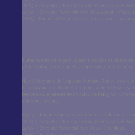
12/03 – Encontro virtual com apoio técnico vocal e repas
19/03 – Encontro Presencial com Oula Ausaghir (Palestin
26/03 – Encontro Presencial com todas as músicas apree
É uma cantora de origem palestina, nascida na cidade de 
pôde explorar tudo o que havia aprendido com o seu pai na
Hoje é integrante da Orquestra Mundana Refugi, criou a s
histórias para projeto do Acnur, palestrante no Sesc e 
Desde 2018 é palestrante no curso de Refúgios Humanos,
entre música e arte..
05/03 – Encontro virtual para aprendizado de cantos c
12/03 – Encontro virtual com apoio técnico vocal e rep
19/03 – Encontro Presencial com Oula e Cris Miguel
26/03- Encontro Presencial com todas as músicas apre