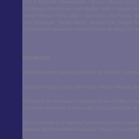
Tiro” e “Macbeth” (Shakespeare – direção: Ulysses Cruz), 
“O Coração Abandonado pelo Budha” (texto e direção de 
morta?”(direção: Fabio Saltini – Supervisão: Ary França). N
José Alvarenga); “Retrato falado” (direção: Luiz Villaça)
Zuzu também dá aulas e ministra oficinas de dança do vent
CRIS MIGUEL
Bonequeira, atriz, autora e contadora de histórias, instru
Desde 97 integra o grupo de músicas étnicas Mawaca, q
Fundadora da renomada Companhia Ópera na Mala, compan
nos meios televisivos. Autora e atriz do programa Baú d
Atriz e roteirista do programa Caderninho Verde, program
Natureza (IBDN) de Mérito Ambiental 2014 por sua contri