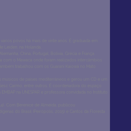
e vários povos há mais de vinte anos. É graduada em
e Leiden, na Holanda.
emanha, China, Portugal, Bolívia, Grécia e França.
nia com o Mawaca onde foram realizados intercâmbios
). Também trabalhou com os Guarani Kaiowá no Mato
u 21 músicos de países mediterrâneos e gerou um CD e um
Sesc Carmo, entre outros. É coordenadora do espaço
 na EMBAP na UNESPAR e professora convidada no Instituto
014). Com Berenice de Almeida, publicou
dígenas do Brasil (Peirópolis, 2015) e Cantos da Floresta