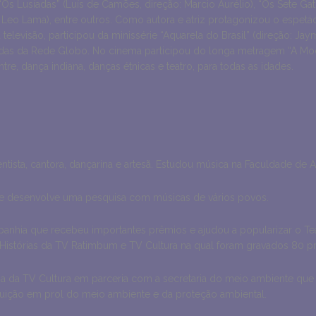
“Os Lusíadas” (Luís de Camões, direção: Marcio Aurélio), “Os Sete Ga
Leo Lama), entre outros. Como autora e atriz protagonizou o espet
a televisão, participou da minissérie “Aquarela do Brasil” (direção: Ja
, todas da Rede Globo. No cinema participou do longa metragem “A Moç
re, dança indiana, danças étnicas e teatro, para todas as idades.
mentista, cantora, dançarina e artesã. Estudou música na Faculdade de A
ue desenvolve uma pesquisa com músicas de vários povos.
hia que recebeu importantes prêmios e ajudou a popularizar o Tea
e Histórias da TV Ratimbum e TV Cultura na qual foram gravados 80 
a da TV Cultura em parceria com a secretaria do meio ambiente que r
buição em prol do meio ambiente e da proteção ambiental.