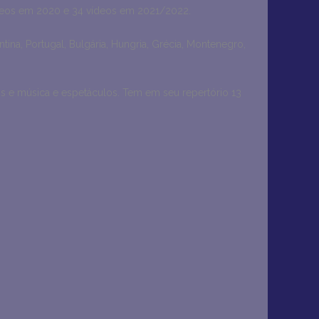
vídeos em 2020 e 34 vídeos em 2021/2022.
rgentina, Portugal, Bulgária, Hungria, Grécia, Montenegro,
s e música e espetáculos. Tem em seu repertório 13