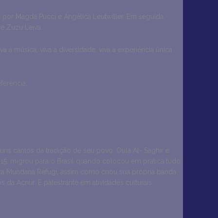
s por Magda Pucci e Angélica Leutwiller. Em seguida,
e Zuzu Leiva.
a a música, viva a diversidade, viva a experiência única
ferência.
tradição de seu povo. ‏‏Oula Al- Saghir é
15, migrou para o Brasil quando colocou em prática tudo
stra Mundana Refugi, assim como criou sua própria banda
 da Acnur. É palestrante em atividades culturais