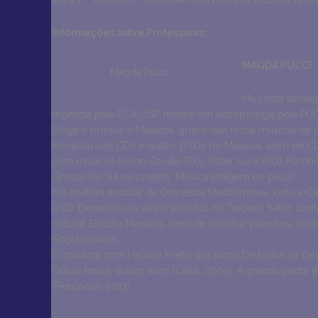
Informações sobre Professoras:
MAGDA PUCCI
Magda Pucci
Musicista (arran
regência pela ECA-USP, mestre em antropologia pela PUC
Dirige e produz o Mawaca, grupo que recria músicas de dif
Produziu seis CDs e quatro DVDs do Mawaca, além de CD
com músicos Ikolen-Gavião (RO), Paiter Suruí (RO), Kamb
Grosso do Sul no projeto “Música indígena no palco”.
Foi diretora musical da Orquestra Mediterrânea, junto a
DVD. Desenvolveu vários projetos no Terceiro Setor, c
cultural Estúdio Mawaca, além de ministrar palestras, of
Singularidades.
É coautora com Heloisa Prieto dos livros De todos os ca
Outras terras, outros sons (Callis, 2003), A grande pedra 
(Peirópolis, 2017).