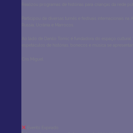
Realizou programas de histórias para crianças da rede p
Participou de diversas turnês e festivais internacionais na A
Russia, Ucrânia e Marrocos.
Ao lado de Danilo Tomic é fundadora do espaço cultural
espetáculos de histórias, bonecos e música se apresentand
Cris Miguel
Evento Expirado