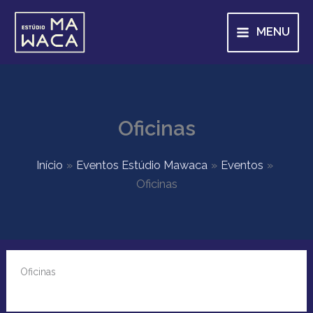
Ir
para
MENU
o
conteúdo
Oficinas
Início
Eventos Estúdio Mawaca
Eventos
Oficinas
Oficinas