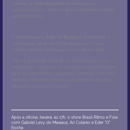
vivência da
cultura popular
sensibilizando o
participante para o universo de possibilidades criativas
desse repertório.
O pernambucano
Eder “O” Rocha
irá desenvolver o
aprendizado de ritmos do Nordeste como Forró,
Ciranda, Maracatu de Baque Virado e Baque Solto.
Éder irá apresentar parte de sua pesquisa acerca dos
instrumentos de percussão na cultura musical brasileira:
tipos de instrumentos, qualidades, contexto onde estão
inseridos, diferentes técnicas, características acústicas,
diferentes modos de tocá-los.
Após a oficina, haverá, às 17h, o show Brasil Ritmo e Fole
com Gabriel Levy do Mawaca, Ari Colares e Eder "O"
Rocha