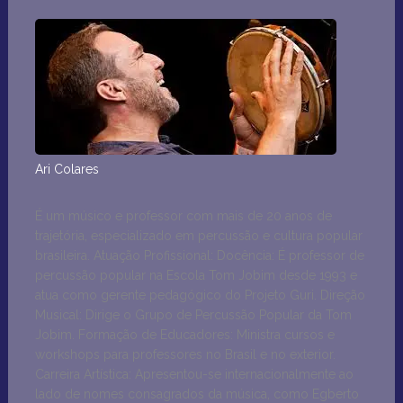
Ari Colares
É um músico e professor com mais de 20 anos de
trajetória, especializado em percussão e cultura popular
brasileira. Atuação Profissional: Docência: É professor de
percussão popular na Escola Tom Jobim desde 1993 e
atua como gerente pedagógico do Projeto Guri. Direção
Musical: Dirige o Grupo de Percussão Popular da Tom
Jobim. Formação de Educadores: Ministra cursos e
workshops para professores no Brasil e no exterior.
Carreira Artística: Apresentou-se internacionalmente ao
lado de nomes consagrados da música, como Egberto