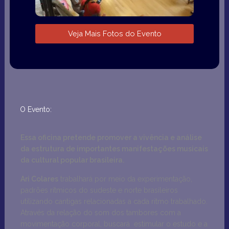
Veja Mais Fotos do Evento
O Evento:
Essa oficina pretende promover a vivência e análise
da estrutura de importantes manifestações musicais
da cultural popular brasileira.
Ari Colares
trabalhará por meio da experimentação,
padrões rítmicos do sudeste e norte brasileiros
utilizando cantigas relacionadas a cada ritmo trabalhado.
Através da relação do som dos tambores com a
movimentação corporal, buscará estimular o estudo e a