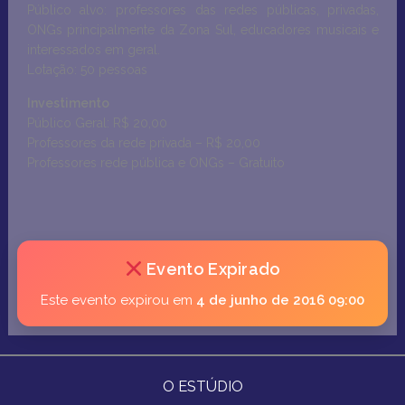
Público alvo: professores das redes públicas, privadas,
ONGs principalmente da Zona Sul, educadores musicais e
interessados em geral.
Lotação: 50 pessoas
Investimento
Público Geral: R$ 20,00
Professores da rede privada – R$ 20,00
Professores rede pública e ONGs – Gratuito
Evento Expirado
Este evento expirou em
4 de junho de 2016 09:00
O ESTÚDIO