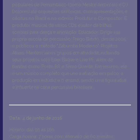
populares de Pernambuco (como Mestre Ambrósio e DJ
Dolores) até orquestras sinfônicas, com apresentações e
oficinas no Brasil e no exterior. Produtor e Compositor: É
produtor musical de vários CDs e autor de trilhas
sonoras para dança e animação. Educador: Dirige sua
própria escola de percussão, Prego Batido, desde 2005,
e publicou o método "Zabumba Moderno". Projetos
Atuais: Mantém vários grupos em atividade, incluindo
seus projetos solo Eder Baque e Live PE, além de
bandas como Ponto BR e Terno Quente. Em resumo, ele
é um músico completo que une a atuação em palco, a
produção em estúdio e o ensino, sendo uma figura ativa
e influente na cena percussiva brasileira.
Data: 4 de junho de 2016
Horário: das 9h às 16h.
Carga horária: 7 horas com intervalo de 60 minutos.