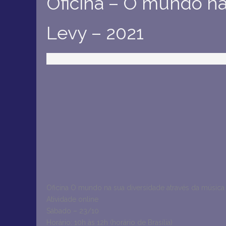
Oficina – O mundo na
Levy – 2021
Oficina O mundo na sua diversidade através da músic
Atividade online
Sábado – 23/10
Horário: 10h às 12h (horário de Brasília)