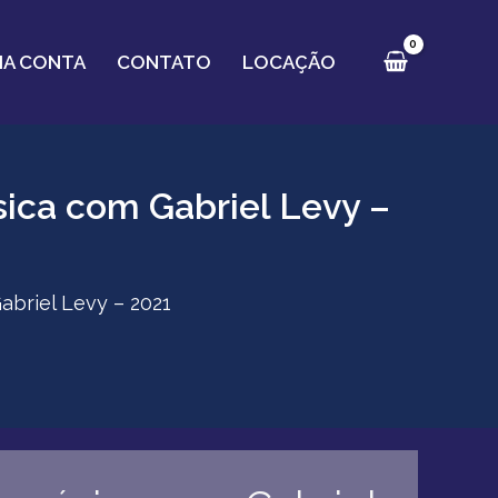
HA CONTA
CONTATO
LOCAÇÃO
sica com Gabriel Levy –
abriel Levy – 2021
Pr