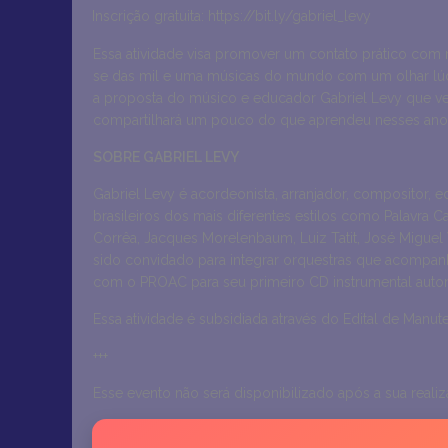
Inscrição gratuita: https://bit.ly/gabriel_levy
Essa atividade visa promover um contato prático com m
se das mil e uma músicas do mundo com um olhar lúdic
a proposta do músico e educador Gabriel Levy que vem 
compartilhará um pouco do que aprendeu nesses anos d
SOBRE GABRIEL LEVY
Gabriel Levy é acordeonista, arranjador, compositor,
brasileiros dos mais diferentes estilos como Palavra 
Corrêa, Jacques Morelenbaum, Luiz Tatit, José Miguel W
sido convidado para integrar orquestras que acompanh
com o PROAC para seu primeiro CD instrumental autoral
Essa atividade é subsidiada através do Edital de Man
+++
Esse evento não será disponibilizado após a sua realiz