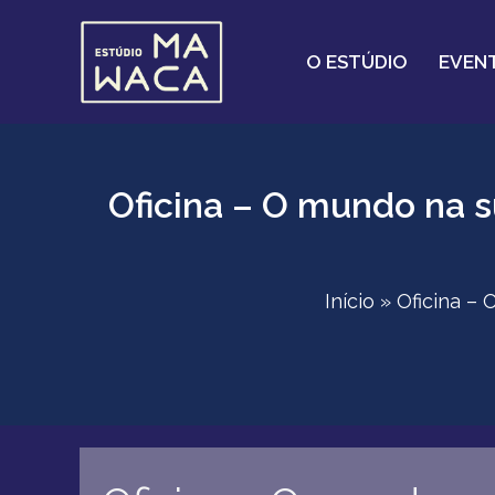
Ir
para
O ESTÚDIO
EVEN
o
conteúdo
Oficina – O mundo na s
Início
Oficina – 