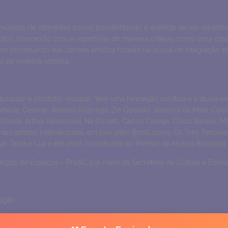
úsicas de diferentes povos possibilitando a vivência de um repertór
o, brincando com o repertório de maneira criativa, como uma crian
construindo sua carreira artística focado na busca de integração en
e vivência artística
 educador e produtor musical. Tem uma formação eclética e a atuou e
Cantada, Ceumar, Antonio Nóbrega, Zé Geraldo, Vanessa da Mata, Claud
isnik, Arthur Nestrovski, Ná Ozzetti, Carlos Careqa, Chico Saraiva, M
am artistas internacionais em tour pelo Brasil como Os Três Tenores
: Terra e Lua e em 2016 foi indicado ao Prêmio da Música Brasileira
utenção de Espaços – ProAC por meio da Secretaria de Cultura e Econ
ação.