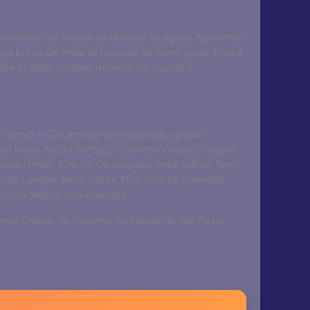
io variado de música de diversas tradições. Aproximar-
ça brinca de imitar as pessoas de quem gosta. Essa é
tre as várias culturas musicais do mundo e
m shows e CDs ao lado de importantes artistas
io Nucci, Ivaldo Bertazzo, Quinteto Violado, Roberto
arcelo Preto, Toninho Carrasqueira, entre outros. Tem
, Ute Lemper, entre outros. PEm 2015 foi premiado
 como Melhor Instrumentista.
omia Criativa, do Governo do Estado de São Paulo.