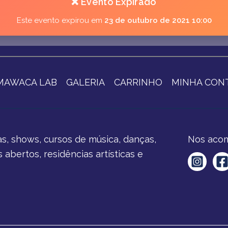
❌ Evento Expirado
Este evento expirou em
23 de outubro de 2021 10:00
MAWACA LAB
GALERIA
CARRINHO
MINHA CON
s, shows, cursos de música, danças,
Nos acom
abertos, residências artísticas e