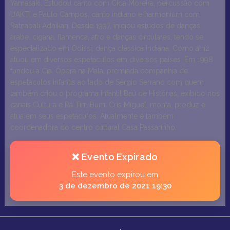
Yamasaki. Estudou canto com Cida Moreira, percussão com
UAKTI e Paulo Campos, canto indiano e harmonium com
Ratnabali Adhikari. Desde 1997, iniciou estudos de danças
árabe, cigana, flamenca, afro e danças circulares, tendo se
especializado em Odissi, dança clássica indiana. Como atriz
atuou em diversos espetáculos em diversos países. Em 1998
fundou a Cia. Ópera na Mala, premiada companhia de
espetáculos infantis ao lado de Sérgio Serrano com quem
também criou o programa infantil Baú de Histórias, exibido nos
canais Cultura e Rá Tim Bum. Cris Miguel, monta, produz e
atua em seus espetáculos. Atualmente é também
coordenadora do centro cultural Casa Passarinho.
❌ Evento Expirado
Este evento expirou em
3 de dezembro de 2021 19:30