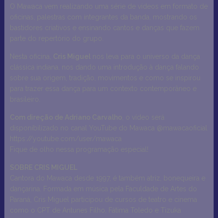
O Mawaca vem realizando uma série de vídeos em formato de
oficinas, palestras com integrantes da banda, mostrando os
bastidores criativos e ensinando cantos e danças que fazem
parte do repertório do grupo.
Nesta oficina,
Cris Miguel
nos leva para o universo da dança
clássica indiana, nos dando uma introdução à dança falando
sobre sua origem, tradição, movimentos e como se inspirou
para trazer essa dança para um contexto contemporâneo e
brasileiro.
Com direção de Adriano Carvalho
, o vídeo será
disponibilizado no canal YouTube do Mawaca @mawacaoficial
https://youtube.com/user/mawaca
Fique de olho nessa programação especial!
SOBRE CRIS MIGUEL
Cantora do Mawaca desde 1997, é também atriz, bonequeira e
dançarina. Formada em música pela Faculdade de Artes do
Paraná, Cris Miguel participou de cursos de teatro e cinema
como o CPT de Antunes Filho, Fátima Toledo e Tizuka