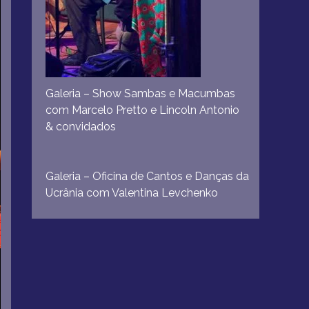
Galeria – Show Sambas e Macumbas
com Marcelo Pretto e Lincoln Antonio
& convidados
Galeria – Oficina de Cantos e Danças da
Ucrânia com Valentina Levchenko