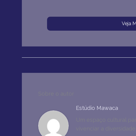
Veja M
Sobre o autor
Estúdio Mawaca
Um espaço cultural par
vivenciar a diversidade