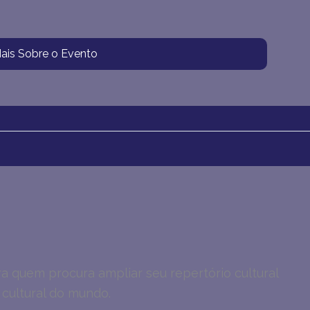
ais Sobre o Evento
a quem procura ampliar seu repertório cultural
 cultural do mundo.