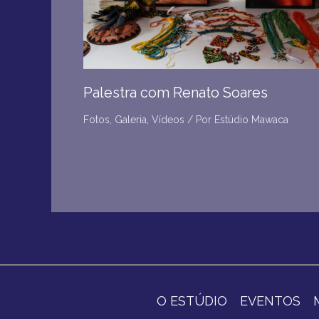
Palestra com Renato Soares
Fotos
,
Galeria
,
Vídeos
/ Por
Estúdio Mawaca
O ESTÚDIO
EVENTOS