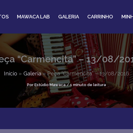
TOS
MAWACA LAB
GALERIA
CARRINHO
MIN
eça “Carmencita” – 13/08/20
Início
Galeria
Peça “Carmencita” – 13/08/2016
Por
Estúdio Mawaca
/
1 minuto de leitura