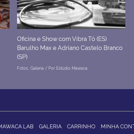
Oficina e Show com Vibra Tó (ES)
Barulho Max e Adriano Castelo Branco
(SP)
Fotos
,
Galeria
/ Por
Estúdio Mawaca
MAWACA LAB
GALERIA
CARRINHO
MINHA CON