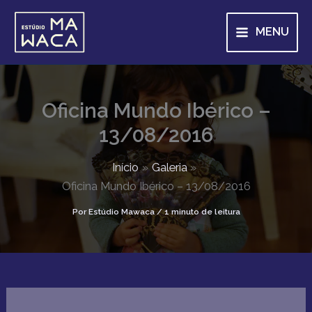
P
Ir
e
para
MENU
s
o
q
u
conteúdo
i
s
a
Oficina Mundo Ibérico –
r
13/08/2016
Início
Galeria
Oficina Mundo Ibérico – 13/08/2016
Por
Estúdio Mawaca
/
1 minuto de leitura