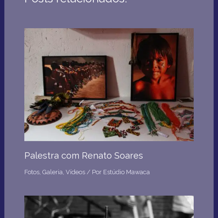
Palestra com Renato Soares
Fotos
,
Galeria
,
Vídeos
/ Por
Estúdio Mawaca