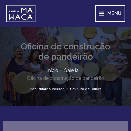
P
Ir
e
para
MENU
s
o
q
u
conteúdo
i
s
a
Oficina de construção
r
de pandeirão
Início
Galeria
Oficina de construção de pandeirão
Por
Eduardo Vessoni
/
1 minuto de leitura