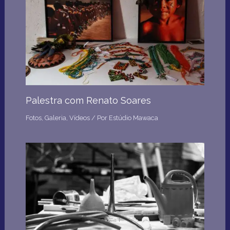
Palestra com Renato Soares
Fotos
,
Galeria
,
Vídeos
/ Por
Estúdio Mawaca