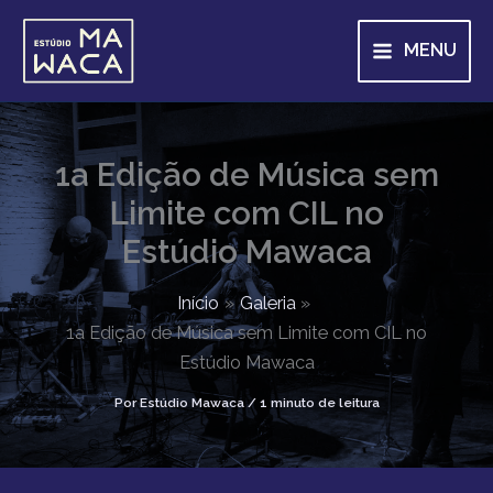
P
Ir
e
para
MENU
s
o
q
u
conteúdo
i
s
a
1a Edição de Música sem
r
Limite com CIL no
Estúdio Mawaca
Início
Galeria
1a Edição de Música sem Limite com CIL no
Estúdio Mawaca
Por
Estúdio Mawaca
/
1 minuto de leitura