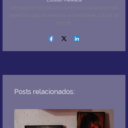
Um espaço cultural para quem procura ampliar seu
repertório cultural vivenciar a diversidade cultural do
mundo.
Posts relacionados: