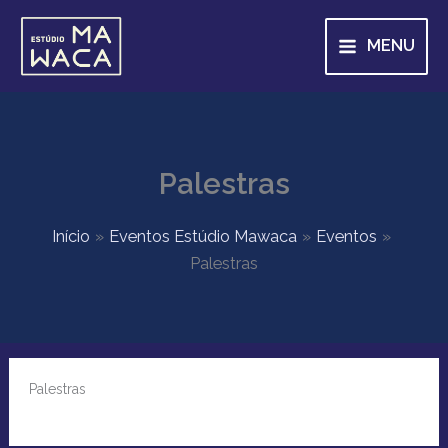
Ir
para
MENU
o
conteúdo
Palestras
Início
Eventos Estúdio Mawaca
Eventos
Palestras
Palestras