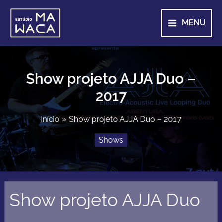
Ir
para
MENU
o
conteúdo
Show projeto AJJA Duo –
2017
Início
Show projeto AJJA Duo – 2017
Shows
Show projeto AJJA Duo