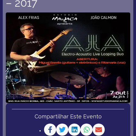
– 2017
Pro
Compartilhar Este Evento