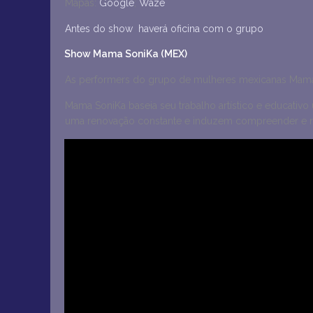
Mapas:
Google
;
Waze
Antes do show haverá oficina com o grupo
Show Mama SoniKa (MEX)
As performers do grupo de mulheres mexicanas Mama
Mama SoniKa baseia seu trabalho artístico e educativ
uma renovação constante e induzem compreender e recr