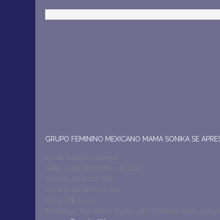
GRUPO FEMININO MEXICANO MAMA SONIKA SE APR
Local: Estúdio Mawaca
Data : 9 de dezembro de 2017
Horário de início: 20h
Horário de término: 21h
Valor: R$ 20,00
Endereço: Rua Inácio Borba, 483 (Chácara Santo Anton