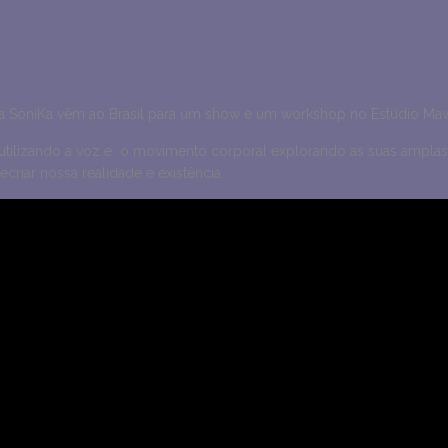
 SóniKa vêm ao Brasil para um show e um workshop no Estúdio Ma
o utilizando a voz e o movimento corporal explorando as suas amplas
iar nossa realidade e existência.