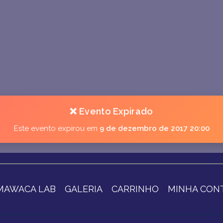
❌ Evento Expirado
Este evento expirou em
9 de dezembro de 2017 20:00
MAWACA LAB
GALERIA
CARRINHO
MINHA CON