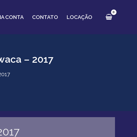
HA CONTA
CONTATO
LOCAÇÃO
waca – 2017
2017
Pr
2017