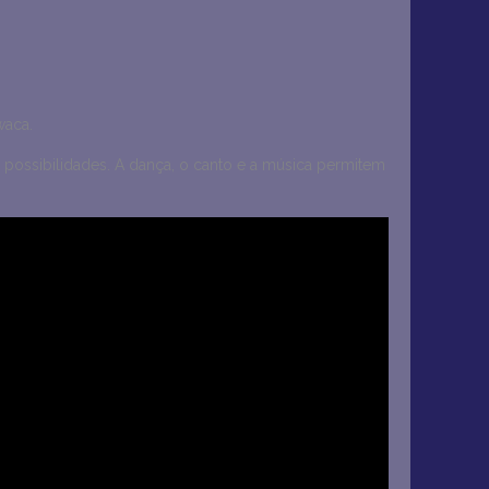
waca.
 possibilidades. A dança, o canto e a música permitem