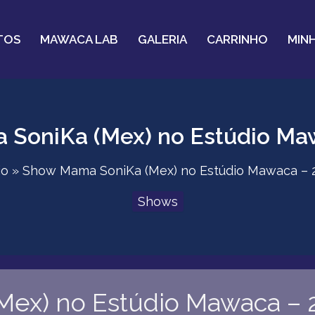
TOS
MAWACA LAB
GALERIA
CARRINHO
MIN
SoniKa (Mex) no Estúdio Ma
io
Show Mama SoniKa (Mex) no Estúdio Mawaca – 
Shows
ex) no Estúdio Mawaca – 