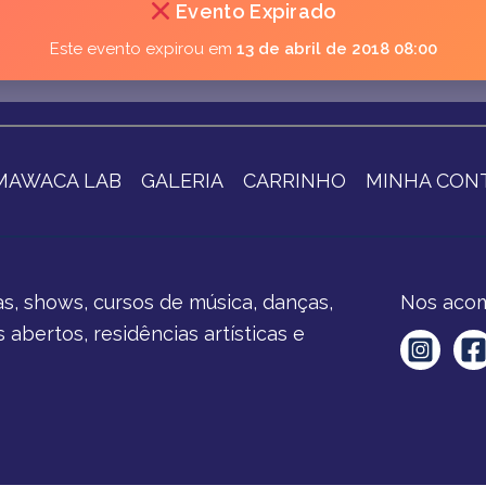
Evento Expirado
Este evento expirou em
13 de abril de 2018 08:00
MAWACA LAB
GALERIA
CARRINHO
MINHA CON
s, shows, cursos de música, danças,
Nos acom
abertos, residências artísticas e