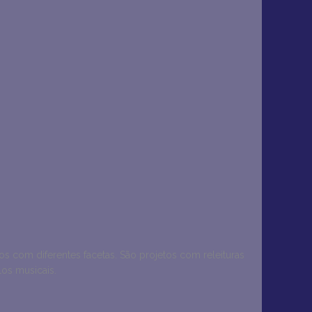
 com diferentes facetas. São projetos com releituras
los musicais.