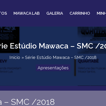
TOS
MAWACA LAB
GALERIA
CARRINHO
MIN
rie Estúdio Mawaca – SMC /2
Início
Série Estúdio Mawaca – SMC /2018
Apresentações
a – SMC /2018