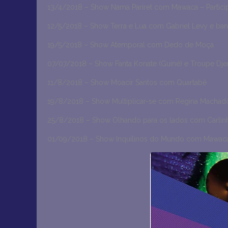
13/4/2018 – Show Nama Pariret com Mawaca – Particip
12/5/2018 – Show Terra e Lua com Gabriel Levy e ba
19/5/2018 – Show Atemporal com Dedo de Moça
07/07/2018 – Show Fanta Konate (Guiné) e Troupe D
11/8/2018 – Show Moacir Santos com Quartabê
19/8/2018 – Show Multiplicar-se com Regina Machad
25/8/2018 – Show Olhando para os lados com Carlin
01/09/2018 – Show Inquilinos do Mundo com Mawac