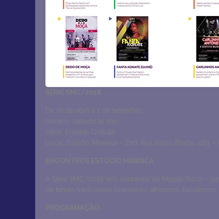
SÉRIE SMC/2018
De 10 de abril à 1 de setembro
Horário: sábado às 19h
Valor: Entrada Gratuíta
Local: Estúdio Mawaca – End. Rua Inácio Borba, 483 
ENCONTROS ESTÚDIO MAWACA
A Série SMC/2018 tem curadoria de Magda Pucci – pes
de temas tradicionais brasileiros, africanos, balcânico
PROGRAMAÇÃO: