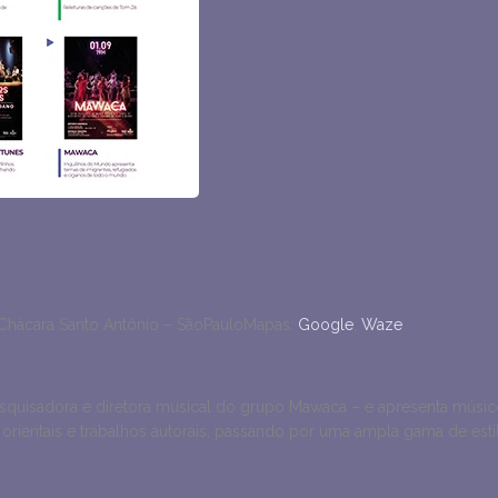
– Chácara Santo Antônio – SãoPauloMapas:
Google
;
Waze
quisadora e diretora musical do grupo Mawaca – e apresenta músicos
s, orientais e trabalhos autorais, passando por uma ampla gama de esti