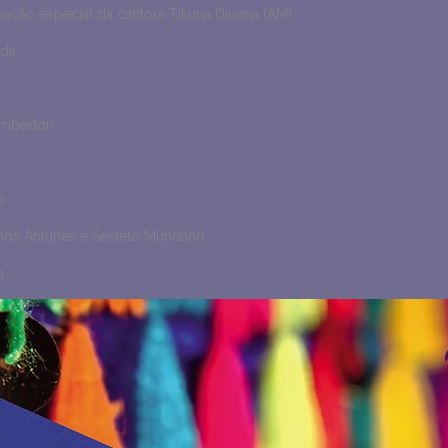
ação especial da cantora Tikuna Djuena (AM)
nda
jembedon
o
hos Antunes e Sexteto Mundano
a