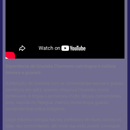
Experiência de Graciela Chamorro com língua e cultura
kaiowá e guarani
A interação de Graciela com as comunidades kaiowá e guarani
começou em 1983, quando chegou a Dourados como
professora. A língua a aproximou muito dessas comunidades,
pois, nascida no Paraguai, mamou numa língua guarani
compreendida pelos indígenas.
Logo estudou a língua kaiowá, participou de rituais, apoiou as
lutas das comunidades, até onde sua visão juvenil conseguia