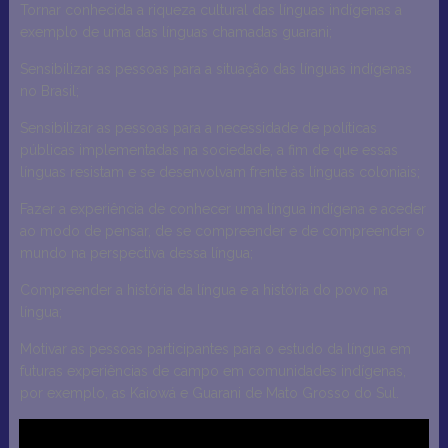
Tornar conhecida a riqueza cultural das línguas indígenas a
exemplo de uma das línguas chamadas guarani;
Sensibilizar as pessoas para a situação das línguas indígenas
no Brasil;
Sensibilizar as pessoas para a necessidade de políticas
públicas implementadas na sociedade, a fim de que essas
línguas resistam e se desenvolvam frente às línguas coloniais;
Fazer a experiência de conhecer uma língua indígena e aceder
ao modo de pensar, de se compreender e de compreender o
mundo na perspectiva dessa língua;
Compreender a história da língua e a história do povo na
língua;
Motivar as pessoas participantes para o estudo da língua em
futuras experiências de campo em comunidades indígenas,
por exemplo, as Kaiowá e Guarani de Mato Grosso do Sul.