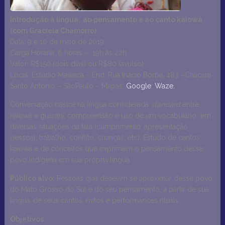
Introdução à língua, ao pensamento e ao canto kaiowá
(com Graciela Chamorro)
Data: 9 e 10 de maio de 2019
Carga Horária: 6 horas – 19h às 22h
Valor: R$150 (dois dias) ou R$80 (avulso)
Local: Estúdio Mawaca – End. Rua Inácio Borba, 483 –Chácara
Santo Antônio – SãoPaulo – Mapas:
Google
;
Waze.
Conversação básica na língua considerada
standard
entre
kaiowá e guarani; compreensão e uso de um vocabulário em
diversas situações da fala (cumprimento, apresentação
pessoal, trabalho, conflito, crianças, etc). Estudo de cantos
kaiowá e de conceitos que exprimem o pensamento desse
povo indígena em sua própria língua.
Público alvo:
Pessoas que desejam se aproximar desse povo
do Mato Grosso do Sul e do seu pensamento, a partir de sua
língua, de seus cantos, mitos e performances rituais.
Objetivos
: