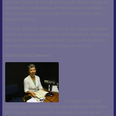
enxergar. Depois de mais de seis anos de relação na base da
participação e colaboração, começou a levar as questões
para a academia e várias pós-graduações sobre os rituais, a
língua, a memória.
Em 2019, declarado Ano Internacional das Línguas Indígenas,
Gracila se dispôs a compartilhar essa experiência, oferecendo
cursos e workshops sobre a língua, como porta de entrada
para acessar o pensamento e a cultura de um povo.
Sobre Graciela Chamorro
A professora Cándida
Graciela Chamorro Argüello, nascida no Paraguai, é formada
em Teologia, Pedagogia e Ensino Religioso (com viés em