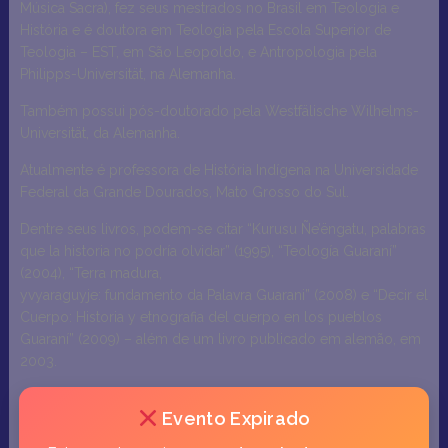
Música Sacra), fez seus mestrados no Brasil em Teologia e
História e é doutora em Teologia pela Escola Superior de
Teologia – EST, em São Leopoldo, e Antropologia pela
Philipps-Universität, na Alemanha.
Também possui pós-doutorado pela Westfälische Wilhelms-
Universität, da Alemanha.
Atualmente é professora de História Indígena na Universidade
Federal da Grande Dourados, Mato Grosso do Sul.
Dentre seus livros, podem-se citar “Kurusu Ñe’ëngatu, palabras
que la historia no podría olvidar” (1995), “Teología Guaraní”
(2004), “Terra madura,
yvyaraguyje: fundamento da Palavra Guarani” (2008) e “Decir el
Cuerpo: Historia y etnografia del cuerpo en los pueblos
Guaraní” (2009) – além de um livro publicado em alemão, em
2003.
Evento Expirado